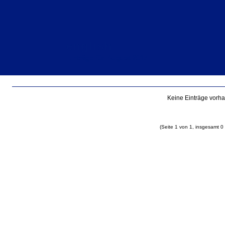
english
Einträge für August 2017
Keine Einträge vorh
(Seite 1 von 1, insgesamt 0