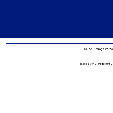
english
Einträge für Juli 2006
Keine Einträge vorh
(Seite 1 von 1, insgesamt 0