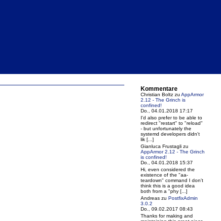
Kommentare
Christian Boltz
zu
AppArmor
2.12 - The Grinch is
confined!
Do., 04.01.2018 17:17
I'd also prefer to be able to
redirect "restart" to "reload"
- but unfortunately the
systemd developers didn't
lik [...]
Gianluca Frustagli
zu
AppArmor 2.12 - The Grinch
is confined!
Do., 04.01.2018 15:37
Hi, even considered the
existence of the "aa-
teardown" command I don't
think this is a good idea
both from a "phy [...]
Andreas
zu
PostfixAdmin
3.0.2
Do., 09.02.2017 08:43
Thanks for making and