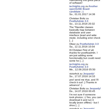
maintaining this great piece
of software!
techrights.org
zu
Another
openSUSE Board
candidate ;-)
So., 01.01.2017 14:36
Christian Boltz
zu
PostfixAdmin 3.0
So., 13.11.2016 20:32
The *Handler classes
basically map between
database and user
interface (read and write
mode, including error check
[...]
Oliver
zu
PostfixAdmin 3.0
Sa., 12.11.2016 10:04
Hi Christian First of all,
thanks for postfixadmin. I
am just adding some
functionality but could need
some he [...]
techrights.org
zu
PostfixAdmin 3.0
Mo., 12.09.2016 05:50
victorhck
zu
Jeopardy!
So., 17.07.2016 14:10
yes! send me that, and I'll
check it out! ;) Thanks in
advance! :)
Christian Boltz
zu
Jeopardy!
Do., 14.07.2016 00:45
I'm not sure if someone
took photos ;-) Yes, you can
download it and run it
locally (even offline) - but I
shou [...]
victorhck
zu
Jeopardy!