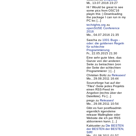
Mi., 13.07.2016 23:27
Hi ! Would be great to see
some pics from OSC'16
playin this :) Downloading
the package I can run in my
PC loc [...]
techrights.org
zu
openSUSE Conference
2016
Mo., 04.07.2016 21:35
Sascha
zu
1001 Bugs -
oder: die goldenen Regeln
für schlechte
Programmierung
Fr., 22.05.2015 21:30
Eine sehr gute Idee, das
Ganze von der anderen
Seite zu betrachten (von
der Seite der schlechten
Programmierer :) [...]
Christian Boltz
zu
Releases!
Mo., 29.08.2011 16:44
Sourceforge hat auf der
"Files"-Seite jedes Projekts
einen RSS-Feed im
Angebot (rechts über der
Dateiliste). Fü [...]
prego
zu
Releases!
Mo., 29.08.2011 10:54
Gibt es fuer postfixadmin
eigentlich irgendeine
release Mailingliste oder
Website die ich per RSS
abbonieren kann, [...]
Kaktustier
zu
Die BESTEN
der BESTEN der BESTEN,
SIR!
Mo., 01.08.2011 01:57