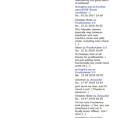
maintaining this great piece
of software!
techrights.org
zu
Another
openSUSE Board
candidate ;-)
So., 01.01.2017 14:36
Christian Boltz
zu
PostfixAdmin 3.0
So., 13.11.2016 20:32
The *Handler classes
basically map between
database and user
interface (read and write
mode, including error check
[...]
Oliver
zu
PostfixAdmin 3.0
Sa., 12.11.2016 10:04
Hi Christian First of all,
thanks for postfixadmin. I
am just adding some
functionality but could need
some he [...]
techrights.org
zu
PostfixAdmin 3.0
Mo., 12.09.2016 05:50
victorhck
zu
Jeopardy!
So., 17.07.2016 14:10
yes! send me that, and I'll
check it out! ;) Thanks in
advance! :)
Christian Boltz
zu
Jeopardy!
Do., 14.07.2016 00:45
I'm not sure if someone
took photos ;-) Yes, you can
download it and run it
locally (even offline) - but I
shou [...]
victorhck
zu
Jeopardy!