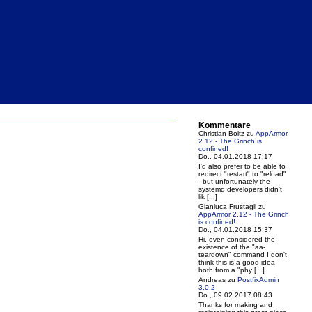
Kommentare
Christian Boltz
zu
AppArmor
2.12 - The Grinch is
confined!
Do., 04.01.2018 17:17
I'd also prefer to be able to
redirect "restart" to "reload"
- but unfortunately the
systemd developers didn't
lik [...]
Gianluca Frustagli
zu
AppArmor 2.12 - The Grinch
is confined!
Do., 04.01.2018 15:37
Hi, even considered the
existence of the "aa-
teardown" command I don't
think this is a good idea
both from a "phy [...]
Andreas
zu
PostfixAdmin
3.0.2
Do., 09.02.2017 08:43
Thanks for making and