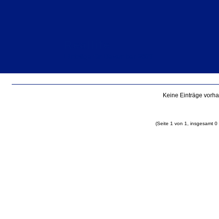
Reallife
Einträge für Dezember 2009
Keine Einträge vorh
(Seite 1 von 1, insgesamt 0