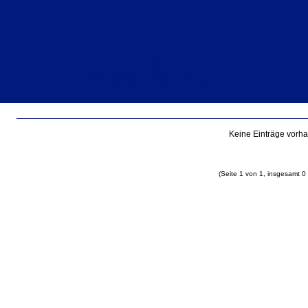
english
Einträge für Dezember 2009
Keine Einträge vorh
(Seite 1 von 1, insgesamt 0