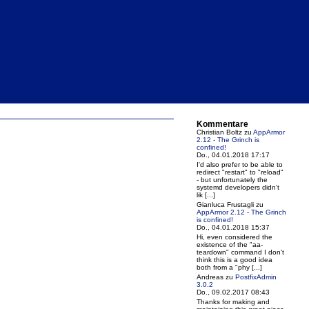
Kommentare
Christian Boltz
zu
AppArmor
2.12 - The Grinch is
confined!
Do., 04.01.2018 17:17
I'd also prefer to be able to
redirect "restart" to "reload"
- but unfortunately the
systemd developers didn't
lik [...]
Gianluca Frustagli
zu
AppArmor 2.12 - The Grinch
is confined!
Do., 04.01.2018 15:37
Hi, even considered the
existence of the "aa-
teardown" command I don't
think this is a good idea
both from a "phy [...]
Andreas
zu
PostfixAdmin
3.0.2
Do., 09.02.2017 08:43
Thanks for making and