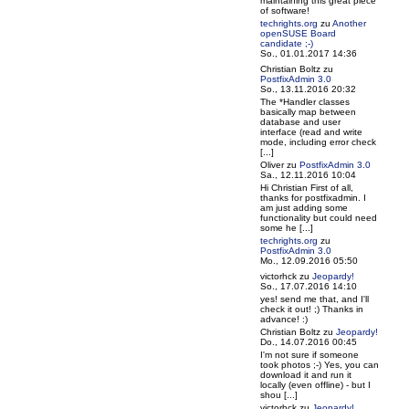
maintaining this great piece
of software!
techrights.org
zu
Another
openSUSE Board
candidate ;-)
So., 01.01.2017 14:36
Christian Boltz
zu
PostfixAdmin 3.0
So., 13.11.2016 20:32
The *Handler classes
basically map between
database and user
interface (read and write
mode, including error check
[...]
Oliver
zu
PostfixAdmin 3.0
Sa., 12.11.2016 10:04
Hi Christian First of all,
thanks for postfixadmin. I
am just adding some
functionality but could need
some he [...]
techrights.org
zu
PostfixAdmin 3.0
Mo., 12.09.2016 05:50
victorhck
zu
Jeopardy!
So., 17.07.2016 14:10
yes! send me that, and I'll
check it out! ;) Thanks in
advance! :)
Christian Boltz
zu
Jeopardy!
Do., 14.07.2016 00:45
I'm not sure if someone
took photos ;-) Yes, you can
download it and run it
locally (even offline) - but I
shou [...]
victorhck
zu
Jeopardy!