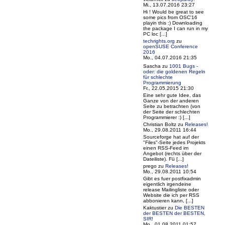
Mi., 13.07.2016 23:27
Hi ! Would be great to see
some pics from OSC'16
playin this :) Downloading
the package I can run in my
PC loc [...]
techrights.org
zu
openSUSE Conference
2016
Mo., 04.07.2016 21:35
Sascha
zu
1001 Bugs -
oder: die goldenen Regeln
für schlechte
Programmierung
Fr., 22.05.2015 21:30
Eine sehr gute Idee, das
Ganze von der anderen
Seite zu betrachten (von
der Seite der schlechten
Programmierer :) [...]
Christian Boltz
zu
Releases!
Mo., 29.08.2011 16:44
Sourceforge hat auf der
"Files"-Seite jedes Projekts
einen RSS-Feed im
Angebot (rechts über der
Dateiliste). Fü [...]
prego
zu
Releases!
Mo., 29.08.2011 10:54
Gibt es fuer postfixadmin
eigentlich irgendeine
release Mailingliste oder
Website die ich per RSS
abbonieren kann, [...]
Kaktustier
zu
Die BESTEN
der BESTEN der BESTEN,
SIR!
Mo., 01.08.2011 01:57