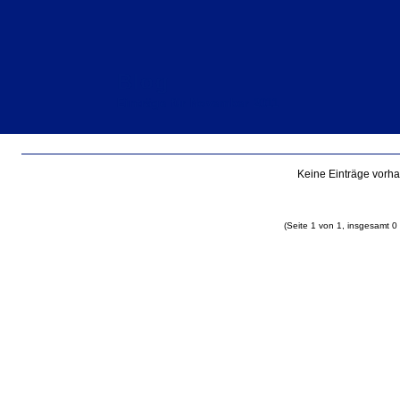
Blog
Einträge für November 2011
Keine Einträge vorh
(Seite 1 von 1, insgesamt 0