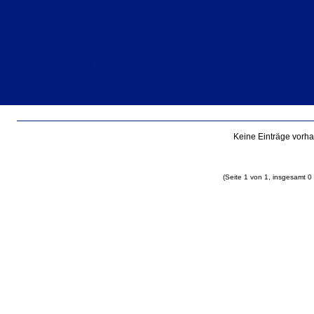
Reallife
Einträge für November 2011
Keine Einträge vorh
(Seite 1 von 1, insgesamt 0