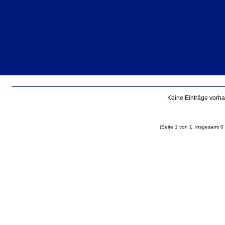
english
Einträge für August 2012
Keine Einträge vorh
(Seite 1 von 1, insgesamt 0