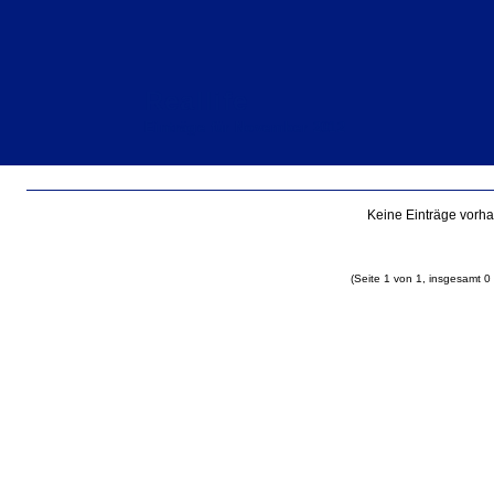
Reallife
Einträge für November 2012
Keine Einträge vorh
(Seite 1 von 1, insgesamt 0