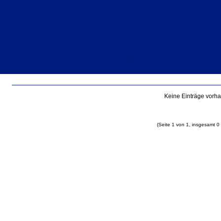
Blog
Einträge für September 2013
Keine Einträge vorh
(Seite 1 von 1, insgesamt 0