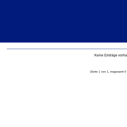
Reallife
Einträge für Januar 2014
Keine Einträge vorh
(Seite 1 von 1, insgesamt 0