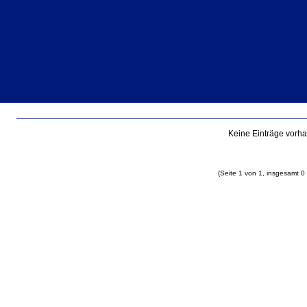
Computer
Einträge für März 2014
Keine Einträge vorh
(Seite 1 von 1, insgesamt 0