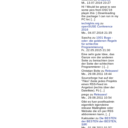
Mi., 13.07.2016 23:27
Hi ! Would be great to see
some pics from OSC'16
playin this :) Downloading
the package I can run in my
PC loc [...]
techrights.org
zu
openSUSE Conference
2016
Mo., 04.07.2016 21:35
Sascha
zu
1001 Bugs -
oder: die goldenen Regeln
für schlechte
Programmierung
Fr., 22.05.2015 21:30
Eine sehr gute Idee, das
Ganze von der anderen
Seite zu betrachten (von
der Seite der schlechten
Programmierer :) [...]
Christian Boltz
zu
Releases!
Mo., 29.08.2011 16:44
Sourceforge hat auf der
"Files"-Seite jedes Projekts
einen RSS-Feed im
Angebot (rechts über der
Dateiliste). Fü [...]
prego
zu
Releases!
Mo., 29.08.2011 10:54
Gibt es fuer postfixadmin
eigentlich irgendeine
release Mailingliste oder
Website die ich per RSS
abbonieren kann, [...]
Kaktustier
zu
Die BESTEN
der BESTEN der BESTEN,
SIR!
Mo., 01.08.2011 01:57