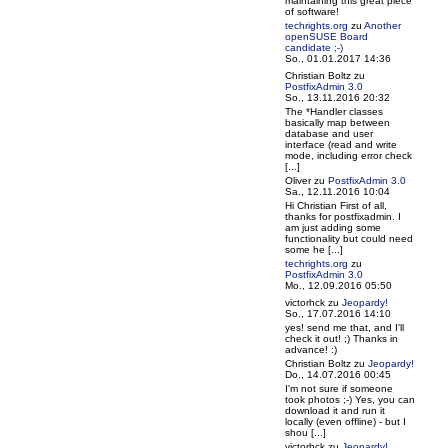
maintaining this great piece
of software!
techrights.org
zu
Another
openSUSE Board
candidate ;-)
So., 01.01.2017 14:36
Christian Boltz
zu
PostfixAdmin 3.0
So., 13.11.2016 20:32
The *Handler classes
basically map between
database and user
interface (read and write
mode, including error check
[...]
Oliver
zu
PostfixAdmin 3.0
Sa., 12.11.2016 10:04
Hi Christian First of all,
thanks for postfixadmin. I
am just adding some
functionality but could need
some he [...]
techrights.org
zu
PostfixAdmin 3.0
Mo., 12.09.2016 05:50
victorhck
zu
Jeopardy!
So., 17.07.2016 14:10
yes! send me that, and I'll
check it out! ;) Thanks in
advance! :)
Christian Boltz
zu
Jeopardy!
Do., 14.07.2016 00:45
I'm not sure if someone
took photos ;-) Yes, you can
download it and run it
locally (even offline) - but I
shou [...]
victorhck
zu
Jeopardy!