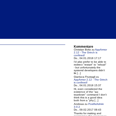
Kommentare
Christian Boltz
zu
AppArmor
2.12 - The Grinch is
confined!
Do., 04.01.2018 17:17
I'd also prefer to be able to
redirect "restart" to "reload"
- but unfortunately the
systemd developers didn't
lik [...]
Gianluca Frustagli
zu
AppArmor 2.12 - The Grinch
is confined!
Do., 04.01.2018 15:37
Hi, even considered the
existence of the "aa-
teardown" command I don't
think this is a good idea
both from a "phy [...]
Andreas
zu
PostfixAdmin
3.0.2
Do., 09.02.2017 08:43
Thanks for making and