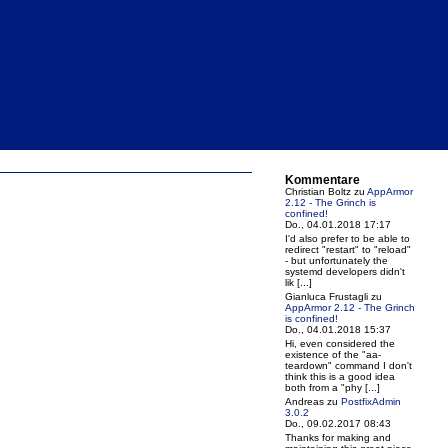
Kommentare
Christian Boltz
zu
AppArmor
2.12 - The Grinch is
confined!
Do., 04.01.2018 17:17
I'd also prefer to be able to
redirect "restart" to "reload"
- but unfortunately the
systemd developers didn't
lik [...]
Gianluca Frustagli
zu
AppArmor 2.12 - The Grinch
is confined!
Do., 04.01.2018 15:37
Hi, even considered the
existence of the "aa-
teardown" command I don't
think this is a good idea
both from a "phy [...]
Andreas
zu
PostfixAdmin
3.0.2
Do., 09.02.2017 08:43
Thanks for making and