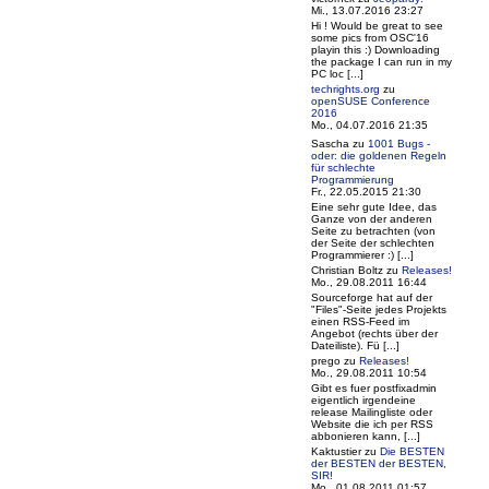
Mi., 13.07.2016 23:27
Hi ! Would be great to see
some pics from OSC'16
playin this :) Downloading
the package I can run in my
PC loc [...]
techrights.org
zu
openSUSE Conference
2016
Mo., 04.07.2016 21:35
Sascha
zu
1001 Bugs -
oder: die goldenen Regeln
für schlechte
Programmierung
Fr., 22.05.2015 21:30
Eine sehr gute Idee, das
Ganze von der anderen
Seite zu betrachten (von
der Seite der schlechten
Programmierer :) [...]
Christian Boltz
zu
Releases!
Mo., 29.08.2011 16:44
Sourceforge hat auf der
"Files"-Seite jedes Projekts
einen RSS-Feed im
Angebot (rechts über der
Dateiliste). Fü [...]
prego
zu
Releases!
Mo., 29.08.2011 10:54
Gibt es fuer postfixadmin
eigentlich irgendeine
release Mailingliste oder
Website die ich per RSS
abbonieren kann, [...]
Kaktustier
zu
Die BESTEN
der BESTEN der BESTEN,
SIR!
Mo., 01.08.2011 01:57