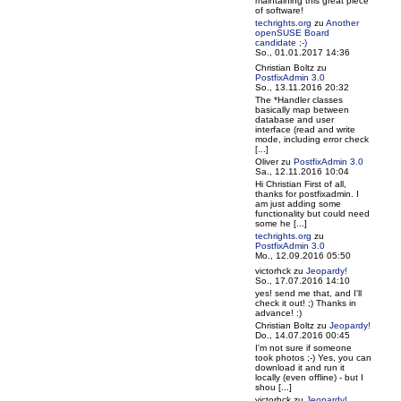
maintaining this great piece
of software!
techrights.org
zu
Another
openSUSE Board
candidate ;-)
So., 01.01.2017 14:36
Christian Boltz
zu
PostfixAdmin 3.0
So., 13.11.2016 20:32
The *Handler classes
basically map between
database and user
interface (read and write
mode, including error check
[...]
Oliver
zu
PostfixAdmin 3.0
Sa., 12.11.2016 10:04
Hi Christian First of all,
thanks for postfixadmin. I
am just adding some
functionality but could need
some he [...]
techrights.org
zu
PostfixAdmin 3.0
Mo., 12.09.2016 05:50
victorhck
zu
Jeopardy!
So., 17.07.2016 14:10
yes! send me that, and I'll
check it out! ;) Thanks in
advance! :)
Christian Boltz
zu
Jeopardy!
Do., 14.07.2016 00:45
I'm not sure if someone
took photos ;-) Yes, you can
download it and run it
locally (even offline) - but I
shou [...]
victorhck
zu
Jeopardy!