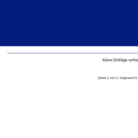
Reallife
Einträge für April 2018
Keine Einträge vorh
(Seite 1 von 1, insgesamt 0