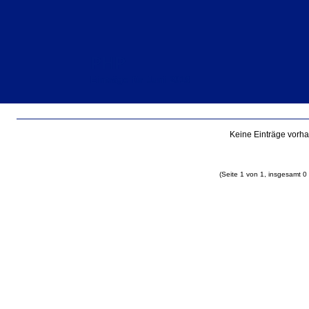
PHP
Einträge für Juni 2018
Keine Einträge vorh
(Seite 1 von 1, insgesamt 0