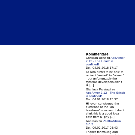
Kommentare
Christian Boltz
zu
AppArmor
2.12 - The Grinch is
confined!
Do., 04.01.2018 17:17
I'd also prefer to be able to
redirect "restart" to "reload"
- but unfortunately the
systemd developers didn't
lik [...]
Gianluca Frustagli
zu
AppArmor 2.12 - The Grinch
is confined!
Do., 04.01.2018 15:37
Hi, even considered the
existence of the "aa-
teardown" command I don't
think this is a good idea
both from a "phy [...]
Andreas
zu
PostfixAdmin
3.0.2
Do., 09.02.2017 08:43
Thanks for making and