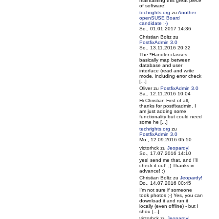
maintaining this great piece
of software!
techrights.org
zu
Another
openSUSE Board
candidate ;-)
So., 01.01.2017 14:36
Christian Boltz
zu
PostfixAdmin 3.0
So., 13.11.2016 20:32
The *Handler classes
basically map between
database and user
interface (read and write
mode, including error check
[...]
Oliver
zu
PostfixAdmin 3.0
Sa., 12.11.2016 10:04
Hi Christian First of all,
thanks for postfixadmin. I
am just adding some
functionality but could need
some he [...]
techrights.org
zu
PostfixAdmin 3.0
Mo., 12.09.2016 05:50
victorhck
zu
Jeopardy!
So., 17.07.2016 14:10
yes! send me that, and I'll
check it out! ;) Thanks in
advance! :)
Christian Boltz
zu
Jeopardy!
Do., 14.07.2016 00:45
I'm not sure if someone
took photos ;-) Yes, you can
download it and run it
locally (even offline) - but I
shou [...]
victorhck
zu
Jeopardy!