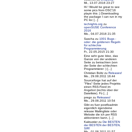
Mi., 13.07.2016 23:27
Hi ! Would be great to see
some pics from OSC'16
playin this :) Downloading
the package I can run in my
PC loc [...]
techrights.org
zu
openSUSE Conference
2016
Mo., 04.07.2016 21:35
Sascha
zu
1001 Bugs -
oder: die goldenen Regeln
für schlechte
Programmierung
Fr., 22.05.2015 21:30
Eine sehr gute Idee, das
Ganze von der anderen
Seite zu betrachten (von
der Seite der schlechten
Programmierer :) [...]
Christian Boltz
zu
Releases!
Mo., 29.08.2011 16:44
Sourceforge hat auf der
"Files"-Seite jedes Projekts
einen RSS-Feed im
Angebot (rechts über der
Dateiliste). Fü [...]
prego
zu
Releases!
Mo., 29.08.2011 10:54
Gibt es fuer postfixadmin
eigentlich irgendeine
release Mailingliste oder
Website die ich per RSS
abbonieren kann, [...]
Kaktustier
zu
Die BESTEN
der BESTEN der BESTEN,
SIR!
Mo., 01.08.2011 01:57