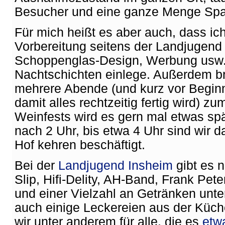
Besucher und eine ganze Menge Sp
Für mich heißt es aber auch, dass ich
Vorbereitung seitens der Landjugend 
Schoppenglas-Design, Werbung usw.
Nachtschichten einlege. Außerdem br
mehrere Abende (und kurz vor Begin
damit alles rechtzeitig fertig wird) 
Weinfests wird es gern mal etwas spä
nach 2 Uhr, bis etwa 4 Uhr sind wir
Hof kehren beschäftigt.
Bei der
Landjugend Insheim
gibt es n
Slip, Hifi-Delity, AH-Band, Frank Pe
und einer Vielzahl an Getränken unte
auch einige Leckereien aus der Küch
wir unter anderem für alle, die es
etw