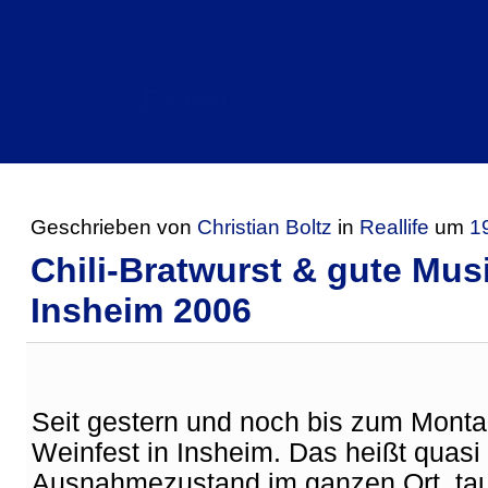
Reallife
Einträge für September 2006
Geschrieben von
Christian Boltz
in
Reallife
um
1
Chili-Bratwurst & gute Mus
Insheim 2006
Seit gestern und noch bis zum Montag
Weinfest in Insheim. Das heißt quasi
Ausnahmezustand im ganzen Ort, ta