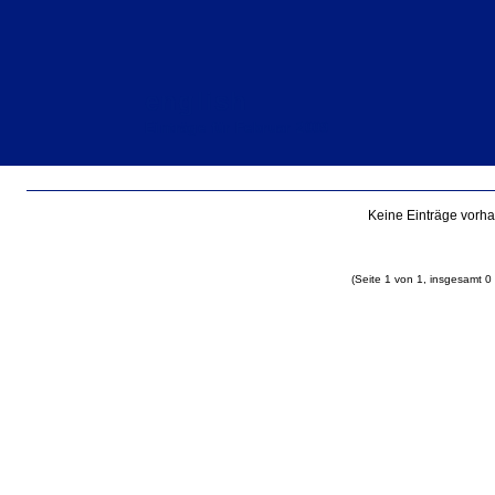
english
Einträge für Februar 2009
Keine Einträge vorh
(Seite 1 von 1, insgesamt 0