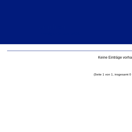
english
Einträge für Juli 2026
Keine Einträge vorh
(Seite 1 von 1, insgesamt 0