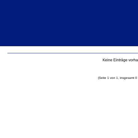
CBlog
Einträge für Februar 2015
Keine Einträge vorh
(Seite 1 von 1, insgesamt 0