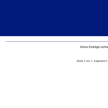
CBlog
Einträge für Juli 2026
Keine Einträge vorh
(Seite 1 von 1, insgesamt 0