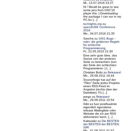
Mi., 13.07.2016 23:27
Hi ! Would be great to see
some pics from OSC'16
playin this :) Downloading
the package I can run in my
PC loc [...]
techrights.org
zu
openSUSE Conference
2016
Mo., 04.07.2016 21:35
Sascha
zu
1001 Bugs -
oder: die goldenen Regeln
für schlechte
Programmierung
Fr., 22.05.2015 21:30
Eine sehr gute Idee, das
Ganze von der anderen
Seite zu betrachten (von
der Seite der schlechten
Programmierer :) [...]
Christian Boltz
zu
Releases!
Mo., 29.08.2011 16:44
Sourceforge hat auf der
"Files"-Seite jedes Projekts
einen RSS-Feed im
Angebot (rechts über der
Dateiliste). Fü [...]
prego
zu
Releases!
Mo., 29.08.2011 10:54
Gibt es fuer postfixadmin
eigentlich irgendeine
release Mailingliste oder
Website die ich per RSS
abbonieren kann, [...]
Kaktustier
zu
Die BESTEN
der BESTEN der BESTEN,
SIR!
Mo., 01.08.2011 01:57