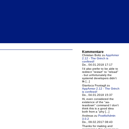
Kommentare
Christian Boltz
zu
AppArmor
2.12 - The Grinch is
confined!
Do., 04.01.2018 17:17
I'd also prefer to be able to
redirect "restart" to "reload"
- but unfortunately the
systemd developers didn't
lik [...]
Gianluca Frustagli
zu
AppArmor 2.12 - The Grinch
is confined!
Do., 04.01.2018 15:37
Hi, even considered the
existence of the "aa-
teardown" command I don't
think this is a good idea
both from a "phy [...]
Andreas
zu
PostfixAdmin
3.0.2
Do., 09.02.2017 08:43
Thanks for making and