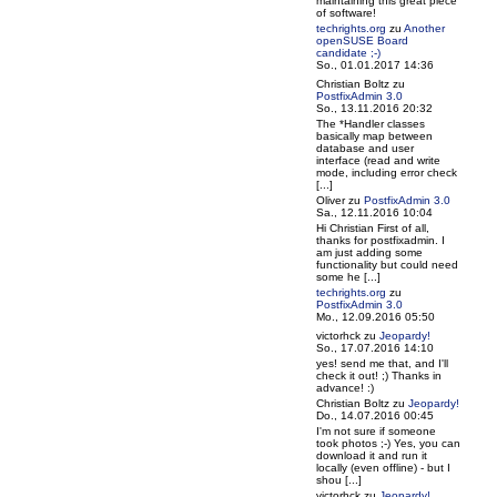
maintaining this great piece
of software!
techrights.org
zu
Another
openSUSE Board
candidate ;-)
So., 01.01.2017 14:36
Christian Boltz
zu
PostfixAdmin 3.0
So., 13.11.2016 20:32
The *Handler classes
basically map between
database and user
interface (read and write
mode, including error check
[...]
Oliver
zu
PostfixAdmin 3.0
Sa., 12.11.2016 10:04
Hi Christian First of all,
thanks for postfixadmin. I
am just adding some
functionality but could need
some he [...]
techrights.org
zu
PostfixAdmin 3.0
Mo., 12.09.2016 05:50
victorhck
zu
Jeopardy!
So., 17.07.2016 14:10
yes! send me that, and I'll
check it out! ;) Thanks in
advance! :)
Christian Boltz
zu
Jeopardy!
Do., 14.07.2016 00:45
I'm not sure if someone
took photos ;-) Yes, you can
download it and run it
locally (even offline) - but I
shou [...]
victorhck
zu
Jeopardy!