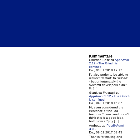
Kommentare
Christian Boltz
zu
AppArmor
2.12 - The Grinch is
confined!
Do., 04.01.2018 17:17
I'd also prefer to be able to
redirect "restart" to "reload"
- but unfortunately the
systemd developers didn't
lik [...]
Gianluca Frustagli
zu
AppArmor 2.12 - The Grinch
is confined!
Do., 04.01.2018 15:37
Hi, even considered the
existence of the "aa-
teardown" command I don't
think this is a good idea
both from a "phy [...]
Andreas
zu
PostfixAdmin
3.0.2
Do., 09.02.2017 08:43
Thanks for making and