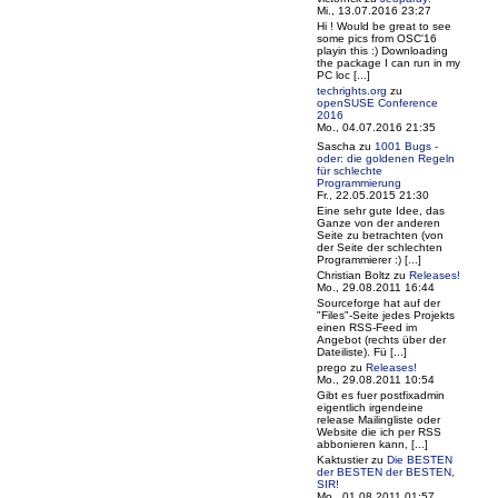
Mi., 13.07.2016 23:27
Hi ! Would be great to see
some pics from OSC'16
playin this :) Downloading
the package I can run in my
PC loc [...]
techrights.org
zu
openSUSE Conference
2016
Mo., 04.07.2016 21:35
Sascha
zu
1001 Bugs -
oder: die goldenen Regeln
für schlechte
Programmierung
Fr., 22.05.2015 21:30
Eine sehr gute Idee, das
Ganze von der anderen
Seite zu betrachten (von
der Seite der schlechten
Programmierer :) [...]
Christian Boltz
zu
Releases!
Mo., 29.08.2011 16:44
Sourceforge hat auf der
"Files"-Seite jedes Projekts
einen RSS-Feed im
Angebot (rechts über der
Dateiliste). Fü [...]
prego
zu
Releases!
Mo., 29.08.2011 10:54
Gibt es fuer postfixadmin
eigentlich irgendeine
release Mailingliste oder
Website die ich per RSS
abbonieren kann, [...]
Kaktustier
zu
Die BESTEN
der BESTEN der BESTEN,
SIR!
Mo., 01.08.2011 01:57