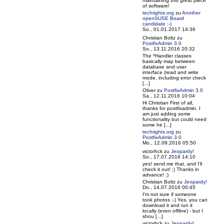
maintaining this great piece
of software!
techrights.org
zu
Another
openSUSE Board
candidate ;-)
So., 01.01.2017 14:36
Christian Boltz
zu
PostfixAdmin 3.0
So., 13.11.2016 20:32
The *Handler classes
basically map between
database and user
interface (read and write
mode, including error check
[...]
Oliver
zu
PostfixAdmin 3.0
Sa., 12.11.2016 10:04
Hi Christian First of all,
thanks for postfixadmin. I
am just adding some
functionality but could need
some he [...]
techrights.org
zu
PostfixAdmin 3.0
Mo., 12.09.2016 05:50
victorhck
zu
Jeopardy!
So., 17.07.2016 14:10
yes! send me that, and I'll
check it out! ;) Thanks in
advance! :)
Christian Boltz
zu
Jeopardy!
Do., 14.07.2016 00:45
I'm not sure if someone
took photos ;-) Yes, you can
download it and run it
locally (even offline) - but I
shou [...]
victorhck
zu
Jeopardy!