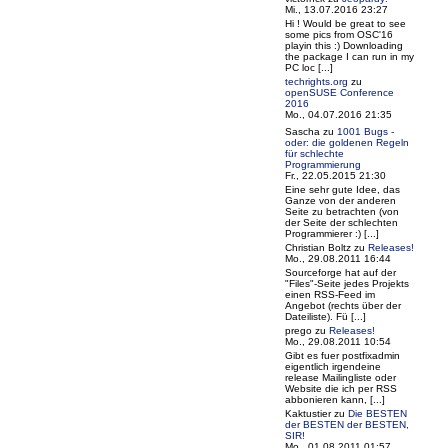
Mi., 13.07.2016 23:27
Hi ! Would be great to see
some pics from OSC'16
playin this :) Downloading
the package I can run in my
PC loc [...]
techrights.org
zu
openSUSE Conference
2016
Mo., 04.07.2016 21:35
Sascha
zu
1001 Bugs -
oder: die goldenen Regeln
für schlechte
Programmierung
Fr., 22.05.2015 21:30
Eine sehr gute Idee, das
Ganze von der anderen
Seite zu betrachten (von
der Seite der schlechten
Programmierer :) [...]
Christian Boltz
zu
Releases!
Mo., 29.08.2011 16:44
Sourceforge hat auf der
"Files"-Seite jedes Projekts
einen RSS-Feed im
Angebot (rechts über der
Dateiliste). Fü [...]
prego
zu
Releases!
Mo., 29.08.2011 10:54
Gibt es fuer postfixadmin
eigentlich irgendeine
release Mailingliste oder
Website die ich per RSS
abbonieren kann, [...]
Kaktustier
zu
Die BESTEN
der BESTEN der BESTEN,
SIR!
Mo., 01.08.2011 01:57