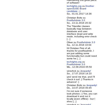
maintaining this great piece
of software!
techrights.org
zu
Another
openSUSE Board
candidate ;-)
So., 01.01.2017 14:36
Christian Boltz
zu
PostfixAdmin 3.0
So., 13.11.2016 20:32
The *Handler classes
basically map between
database and user
interface (read and write
mode, including error check
[...]
Oliver
zu
PostfixAdmin 3.0
Sa., 12.11.2016 10:04
Hi Christian First of all,
thanks for postfixadmin. I
am just adding some
functionality but could need
some he [...]
techrights.org
zu
PostfixAdmin 3.0
Mo., 12.09.2016 05:50
victorhck
zu
Jeopardy!
So., 17.07.2016 14:10
yes! send me that, and I'll
check it out! ;) Thanks in
advance! :)
Christian Boltz
zu
Jeopardy!
Do., 14.07.2016 00:45
I'm not sure if someone
took photos ;-) Yes, you can
download it and run it
locally (even offline) - but I
shou [...]
victorhck
zu
Jeopardy!