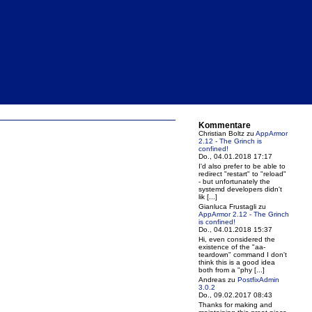
Kommentare
Christian Boltz
zu
AppArmor
2.12 - The Grinch is
confined!
Do., 04.01.2018 17:17
I'd also prefer to be able to
redirect "restart" to "reload"
- but unfortunately the
systemd developers didn't
lik [...]
Gianluca Frustagli
zu
AppArmor 2.12 - The Grinch
is confined!
Do., 04.01.2018 15:37
Hi, even considered the
existence of the "aa-
teardown" command I don't
think this is a good idea
both from a "phy [...]
Andreas
zu
PostfixAdmin
3.0.2
Do., 09.02.2017 08:43
Thanks for making and