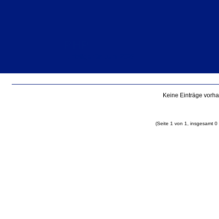
PHP
Einträge für Juni 2026
Keine Einträge vorh
(Seite 1 von 1, insgesamt 0