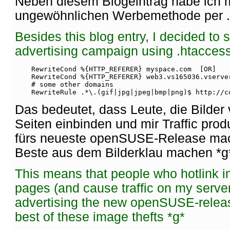
Neben diesem Blogeintrag habe ich m
ungewöhnlichen Werbemethode per .
Besides this blog entry, I decided to
advertising campaign using .htaccess
    RewriteCond %{HTTP_REFERER} myspace.com  [OR]
    RewriteCond %{HTTP_REFERER} web3.vs165036.vserve
    # some other domains
    RewriteRule .*\.(gif|jpg|jpeg|bmp|png)$ http://c
Das bedeutet, dass Leute, die Bilder
Seiten einbinden und mir Traffic pro
fürs neueste openSUSE-Release mach
Beste aus dem Bilderklau machen *g
This means that people who hotlink i
pages (and cause traffic on my server
advertising the new openSUSE-releas
best of these image thefts *g*