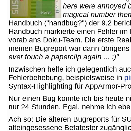
here were annoyed by 
magical number them
Handbuch ("handbug?") der 9.2 beri
Handbuch markierte einen Fehler im K
vorab ans Doku-Team. Die erste Reak
meinen Bugreport war dann übrigen
ever touch a paperclip again ... :)"
Inzwischen helfe ich gelegentlich auc
Fehlerbehebung, beispielsweise in
pi
Syntax-Highlighting für AppArmor-Prof
Nur einen Bug konnte ich bis heute ni
nur 24 Stunden. Egal, nehme ich eben
Ach so: Die älteren Bugreports für SU
alteingesessene Betatester zugänglic