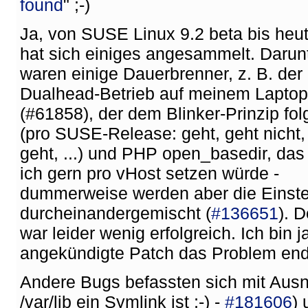
found
" ;-)
Ja, von SUSE Linux 9.2 beta bis heu
hat sich einiges angesammelt. Darun
waren einige Dauerbrenner, z. B. der
Dualhead-Betrieb auf meinem Laptop
(#61858), der dem Blinker-Prinzip fol
(pro SUSE-Release: geht, geht nicht,
geht, ...) und PHP open_basedir, das
ich gern pro vHost setzen würde -
dummerweise werden aber die Einste
durcheinandergemischt (
#136651
). D
war leider wenig erfolgreich. Ich bin 
angekündigte Patch das Problem endl
Andere Bugs befassten sich mit Ausn
/var/lib ein Symlink ist ;-) -
#181606
) 