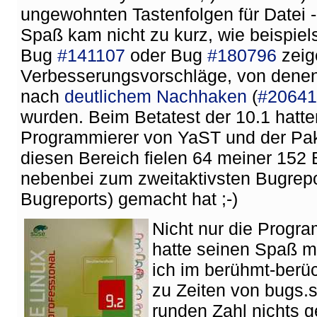
ungewohnten Tastenfolgen für Datei -
Spaß kam nicht zu kurz, wie beispie
Bug
#141107
oder Bug
#180796
zeig
Verbesserungsvorschläge, von dene
nach
deutlichem Nachhaken
(
#20641
wurden. Beim Betatest der 10.1 hatt
Programmierer von YaST und der Pake
diesen Bereich fielen 64 meiner 152 
nebenbei zum zweitaktivsten Bugrep
Bugreports) gemacht hat ;-)
Nicht nur die Progr
hatte seinen Spaß mi
ich im berühmt-berü
zu Zeiten von bugs.s
runden Zahl nichts 