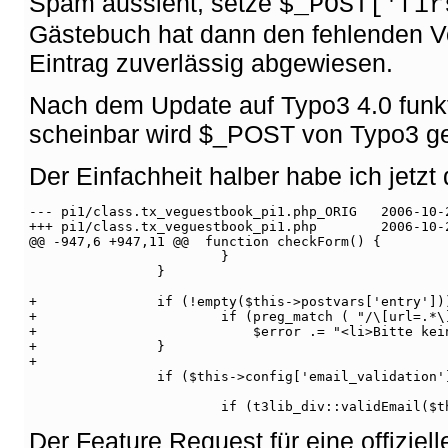
Spam aussieht, setze
$_POST['fir
Gästebuch hat dann den fehlenden V
Eintrag zuverlässig abgewiesen.
Nach dem Update auf Typo3 4.0 funkti
scheinbar wird $_POST von Typo3 g
Der Einfachheit halber habe ich jetz
--- pi1/class.tx_veguestbook_pi1.php_ORIG   2006-10-
+++ pi1/class.tx_veguestbook_pi1.php        2006-10-
@@ -947,6 +947,11 @@  function checkForm() {
                        }
                }
+               if (!empty($this->postvars['entry'])
+                       if (preg_match ( "/\[url=.*\
+                           $error .= "<li>Bitte kei
+               }
+
                if ($this->config['email_validation'
                        if (t3lib_div::validEmail($t
Der Feature Request für eine offizielle