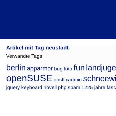
CBlog
Artikel mit Tag neustadt
Artikel mit Tag neustadt
Verwandte Tags
berlin
fun
landjug
apparmor
bug
foto
openSUSE
schneewi
postfixadmin
jquery
keyboard
novell
php
spam
1225 jahre
fas