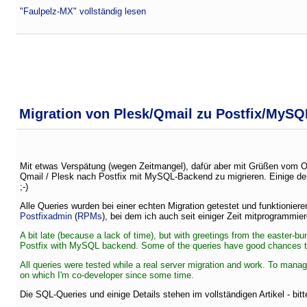
"Faulpelz-MX" vollständig lesen
Migration von Plesk/Qmail zu Postfix/MySQ
Mit etwas Verspätung (wegen Zeitmangel), dafür aber mit Grüßen vom Os
Qmail / Plesk nach Postfix mit MySQL-Backend zu migrieren. Einige d
;-)
Alle Queries wurden bei einer echten Migration getestet und funktioniere
Postfixadmin
(
RPMs
), bei dem ich auch seit einiger Zeit mitprogrammier
A bit late (because a lack of time), but with greetings from the easter-b
Postfix with MySQL backend. Some of the queries have good chances to 
All queries were tested while a real server migration and work. To mana
on which I'm co-developer since some time.
Die SQL-Queries und einige Details stehen im vollständigen Artikel - bitt