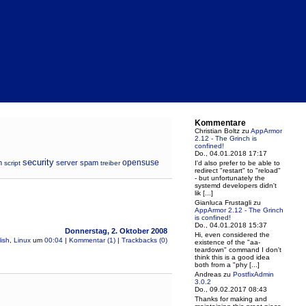
Kommentare
Christian Boltz
zu
AppArmor
2.12 - The Grinch is
confined!
Do., 04.01.2018 17:17
security
opensuse
n
server
spam
script
treiber
I'd also prefer to be able to
redirect "restart" to "reload"
- but unfortunately the
systemd developers didn't
lik [...]
Gianluca Frustagli
zu
AppArmor 2.12 - The Grinch
is confined!
Do., 04.01.2018 15:37
Donnerstag, 2. Oktober 2008
Hi, even considered the
ish
,
Linux
um
00:04
|
Kommentar (1)
|
Trackbacks (0)
existence of the "aa-
teardown" command I don't
think this is a good idea
both from a "phy [...]
Andreas
zu
PostfixAdmin
3.0.2
Do., 09.02.2017 08:43
Thanks for making and