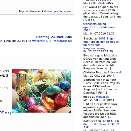
Mi., 13.07.2016 23:27
Hi ! Would be great to see
some pics from OSC'16
Tags für diesen Artikel:
mail
,
postfix
,
spam
playin this :) Downloading
the package I can run in my
PC loc [...]
techrights.org
zu
openSUSE Conference
2016
Mo., 04.07.2016 21:35
Sonntag, 23. März 2008
Sascha
zu
1001 Bugs -
sh
,
Linux
um
23:49
|
Kommentare (3)
|
Trackbacks (0)
oder: die goldenen Regeln
für schlechte
Programmierung
Fr., 22.05.2015 21:30
Eine sehr gute Idee, das
Ganze von der anderen
Seite zu betrachten (von
der Seite der schlechten
Programmierer :) [...]
n von
Christian Boltz
zu
Releases!
Award
Mo., 29.08.2011 16:44
Sourceforge hat auf der
"Files"-Seite jedes Projekts
einen RSS-Feed im
e ich
Angebot (rechts über der
Dateiliste). Fü [...]
prego
zu
Releases!
to
Mo., 29.08.2011 10:54
Gibt es fuer postfixadmin
eigentlich irgendeine
release Mailingliste oder
RPMs
)
Website die ich per RSS
abbonieren kann, [...]
Kaktustier
zu
Die BESTEN
der BESTEN der BESTEN,
SIR!
Mo., 01.08.2011 01:57