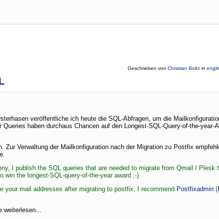
Geschrieben von
Christian Boltz
in
engli
L
terhasen veröffentliche ich heute die SQL-Abfragen, um die Mailkonfiguratio
er Queries haben durchaus Chancen auf den Longest-SQL-Query-of-the-year-
n. Zur Verwaltung der Mailkonfiguration nach der Migration zu Postfix empfehl
e.
unny, I publish the SQL queries that are needed to migrate from Qmail / Plesk 
win the longest-SQL-query-of-the-year award ;-)
ge your mail addresses after migrating to postfix, I recommend
Postfixadmin
(
e weiterlesen...