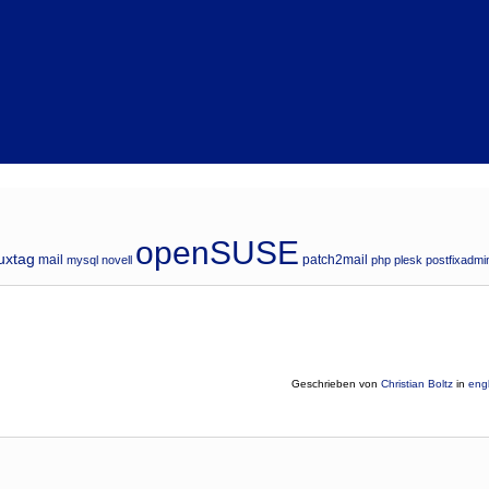
openSUSE
nuxtag
mail
patch2mail
mysql
novell
php
plesk
postfixadmi
Geschrieben von
Christian Boltz
in
engl