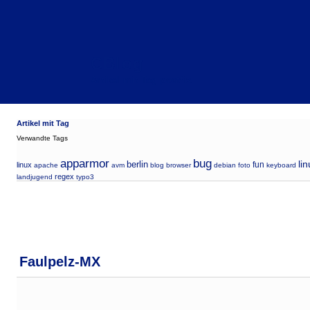
CBlog
Artikel mit Tag postfix
Artikel mit Tag
Verwandte Tags
apparmor
bug
berlin
li
fun
linux
apache
avm
blog
browser
debian
foto
keyboard
regex
landjugend
typo3
Faulpelz-MX