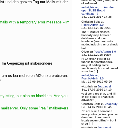
maintaining this great piece
ist und den ganzen Tag nur Mails mit der
of software!
techrights.org
zu
Another
openSUSE Board
candidate ;-)
So., 01.01.2017 14:36
 mails with a temporary error message »I'm
Christian Boltz
zu
PostfixAdmin 3.0
So., 13.11.2016 20:32
The *Handler classes
basically map between
database and user
interface (read and write
mode, including error check
[...]
Oliver
zu
PostfixAdmin 3.0
Sa., 12.11.2016 10:04
Hi Christian First of all,
thanks for postfixadmin. I
-) Im Gegenzug ist insbesondere
am just adding some
functionality but could need
some he [...]
l, um es bei mehreren MXen zu probieren.
techrights.org
zu
PostfixAdmin 3.0
n.
Mo., 12.09.2016 05:50
victorhck
zu
Jeopardy!
So., 17.07.2016 14:10
yes! send me that, and I'll
eylisting, but also on blacklists. And you
check it out! ;) Thanks in
advance! :)
Christian Boltz
zu
Jeopardy!
Do., 14.07.2016 00:45
y mailserver. Only some "real" mailservers
I'm not sure if someone
took photos ;-) Yes, you can
download it and run it
locally (even offline) - but I
shou [...]
victorhck
zu
Jeopardy!