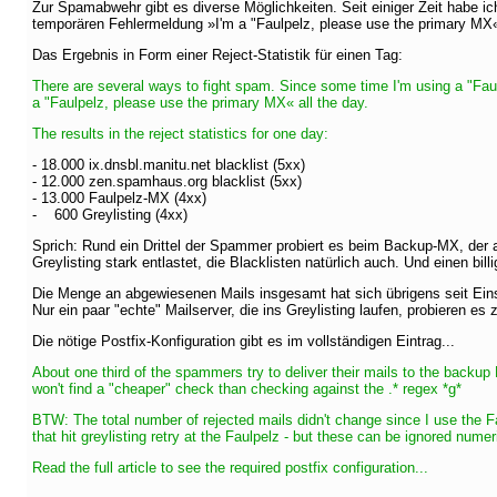
Zur Spamabwehr gibt es diverse Möglichkeiten. Seit einiger Zeit habe i
temporären Fehlermeldung »I'm a "Faulpelz, please use the primary MX
Das Ergebnis in Form einer Reject-Statistik für einen Tag:
There are several ways to fight spam. Since some time I'm using a "Faul
a "Faulpelz, please use the primary MX« all the day.
The results in the reject statistics for one day:
- 18.000 ix.dnsbl.manitu.net blacklist (5xx)
- 12.000 zen.spamhaus.org blacklist (5xx)
- 13.000 Faulpelz-MX (4xx)
- 600 Greylisting (4xx)
Sprich: Rund ein Drittel der Spammer probiert es beim Backup-MX, der 
Greylisting stark entlastet, die Blacklisten natürlich auch. Und einen b
Die Menge an abgewiesenen Mails insgesamt hat sich übrigens seit Eins
Nur ein paar "echte" Mailserver, die ins Greylisting laufen, probieren e
Die nötige Postfix-Konfiguration gibt es im vollständigen Eintrag...
About one third of the spammers try to deliver their mails to the backup 
won't find a "cheaper" check than checking against the .* regex *g*
BTW: The total number of rejected mails didn't change since I use the F
that hit greylisting retry at the Faulpelz - but these can be ignored numeri
Read the full article to see the required postfix configuration...