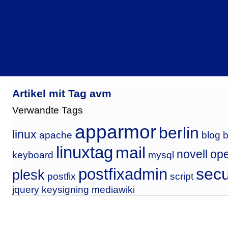
CBlog
Artikel mit Tag avm
Artikel mit Tag avm
Verwandte Tags
apparmor
berlin
linux
apache
blog
b
linuxtag
mail
novell
op
keyboard
mysql
secu
postfixadmin
plesk
postfix
script
jquery
keysigning
mediawiki