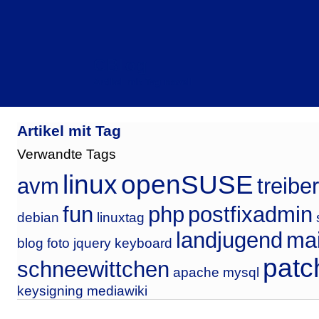
CBlog
Artikel mit Tag novell
Artikel mit Tag
Verwandte Tags
linux
openSUSE
avm
treiber
fun
php
postfixadmin
debian
linuxtag
landjugend
mai
blog
foto
jquery
keyboard
patc
schneewittchen
apache
mysql
keysigning
mediawiki