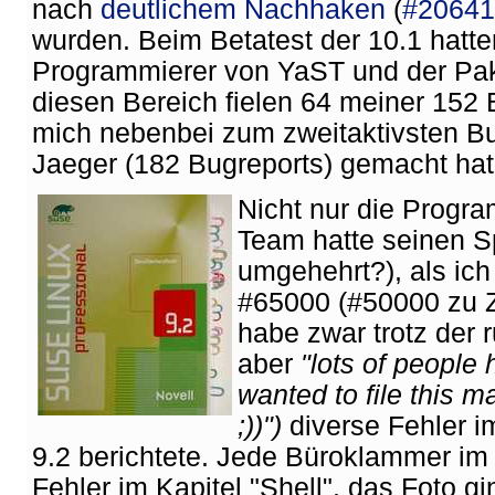
nach
deutlichem Nachhaken
(
#20641
wurden. Beim Betatest der 10.1 hatt
Programmierer von YaST und der Pake
diesen Bereich fielen 64 meiner 152 
mich nebenbei zum zweitaktivsten B
Jaeger (182 Bugreports) gemacht hat 
Nicht nur die Progr
Team hatte seinen S
umgehehrt?), als ic
#65000 (#50000 zu Z
habe zwar trotz der
aber
"lots of people 
wanted to file this 
;))")
diverse Fehler 
9.2 berichtete. Jede Büroklammer im
Fehler im Kapitel "Shell", das Foto 