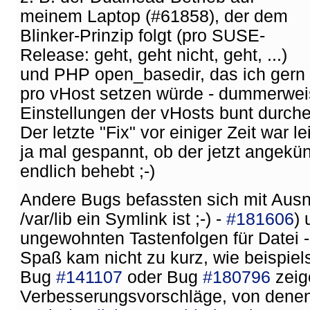
meinem Laptop (#61858), der dem
Blinker-Prinzip folgt (pro SUSE-
Release: geht, geht nicht, geht, ...)
und PHP open_basedir, das ich gern
pro vHost setzen würde - dummerwei
Einstellungen der vHosts bunt durch
Der letzte "Fix" vor einiger Zeit war l
ja mal gespannt, ob der jetzt angekü
endlich behebt ;-)
Andere Bugs befassten sich mit Ausn
/var/lib ein Symlink ist ;-) -
#181606
) 
ungewohnten Tastenfolgen für Datei -
Spaß kam nicht zu kurz, wie beispie
Bug
#141107
oder Bug
#180796
zeig
Verbesserungsvorschläge, von dene